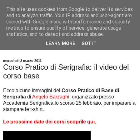
This site uses cookies from Google to deliver its services
and to analyze traffic. Your IP address and user-agent are
shared with Google along with performance and security
metrics to ensure quality of service, generate usage
statistics, and to detect and address abuse.
Tutti i consigli pratici per stampare e personalizzare T Shirt,
LEARN MORE
GOT IT
magliette e abbigliamento in serigrafia e digitale.
mercoledì 2 marzo 2011
Corso Pratico di Serigrafia: il video del
corso base
Ecco alcune immagini del
Corso Pratico di Base di
Serigrafia
di
Angelo Barzaghi
, organizzato presso
Accademia Serigrafica lo scorso 25 febbraio, per imparare a
stampare le t-shirt.
Le prossime date dei corsi scoprile qui
.