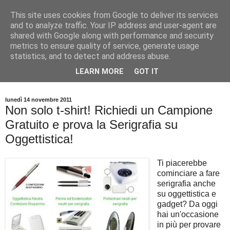
This site uses cookies from Google to deliver its services
and to analyze traffic. Your IP address and user-agent are
shared with Google along with performance and security
metrics to ensure quality of service, generate usage
statistics, and to detect and address abuse.
Tutti i consigli pratici per stampare e personalizzare T Shirt,
LEARN MORE
GOT IT
magliette e abbigliamento in serigrafia e digitale.
lunedì 14 novembre 2011
Non solo t-shirt! Richiedi un Campione
Gratuito e prova la Serigrafia su
Oggettistica!
Ti piacerebbe
cominciare a fare
serigrafia anche
su oggettistica e
gadget? Da oggi
hai un'occasione
in più per provare