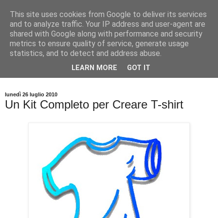
This site uses cookies from Google to deliver its services
and to analyze traffic. Your IP address and user-agent are
shared with Google along with performance and security
metrics to ensure quality of service, generate usage
statistics, and to detect and address abuse.
Tutti i consigli pratici per stampare e personalizzare T Shirt,
LEARN MORE
GOT IT
magliette e abbigliamento in serigrafia e digitale.
lunedì 26 luglio 2010
Un Kit Completo per Creare T-shirt